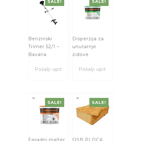
SALE!
SALE!
Benzinski
Disperzija za
Trimer 52/1 –
unutarnje
Bavaria
zidove
Pošalji upit
Pošalji upit
SALE!
SALE!
Fasadni malter
OSB PLOCA