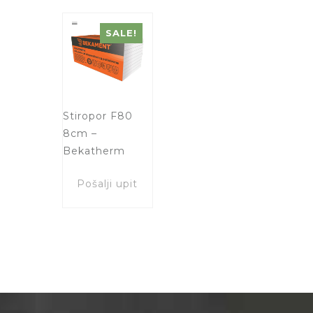
SALE!
Stiropor F80
8cm –
Bekatherm
Pošalji upit