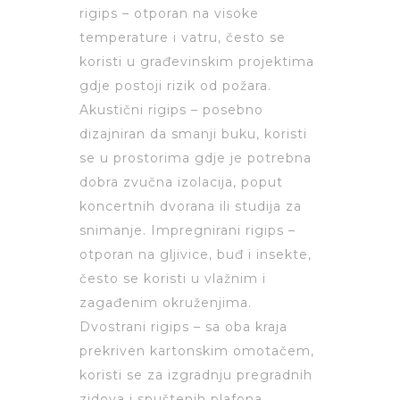
rigips – otporan na visoke
temperature i vatru, često se
koristi u građevinskim projektima
gdje postoji rizik od požara.
Akustični rigips – posebno
dizajniran da smanji buku, koristi
se u prostorima gdje je potrebna
dobra zvučna izolacija, poput
koncertnih dvorana ili studija za
snimanje. Impregnirani rigips –
otporan na gljivice, buđ i insekte,
često se koristi u vlažnim i
zagađenim okruženjima.
Dvostrani rigips – sa oba kraja
prekriven kartonskim omotačem,
koristi se za izgradnju pregradnih
zidova i spuštenih plafona.