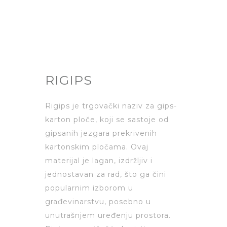
MIV STOVARIŠTE
PRIDJEL
RIGIPS
Rigips je trgovački naziv za gips-
karton ploče, koji se sastoje od
gipsanih jezgara prekrivenih
kartonskim pločama. Ovaj
materijal je lagan, izdržljiv i
jednostavan za rad, što ga čini
popularnim izborom u
građevinarstvu, posebno u
unutrašnjem uređenju prostora.