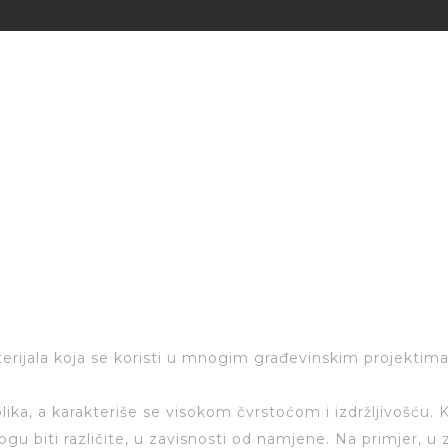
erijala koja se koristi u mnogim građevinskim projektima,
oblika, a karakteriše se visokom čvrstoćom i izdržljivošću.
 biti različite, u zavisnosti od namjene. Na primjer, u zi