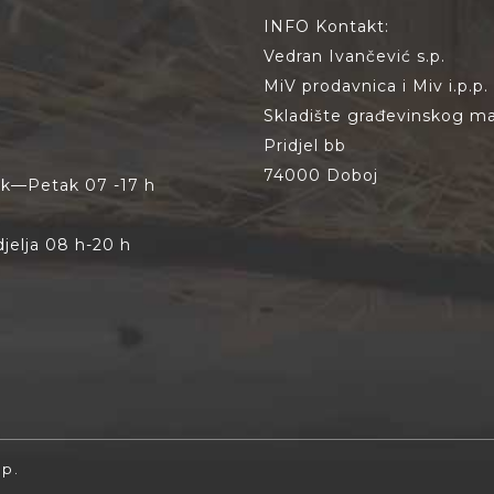
INFO Kontakt:
Vedran Ivančević s.p.
MiV prodavnica i Miv i.p.p.
Skladište građevinskog mat
Pridjel bb
74000 Doboj
jak—Petak 07 -17 h
jelja 08 h-20 h
.p.