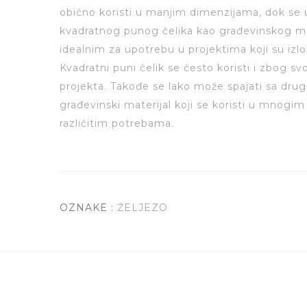
obično koristi u manjim dimenzijama, dok se 
kvadratnog punog čelika kao građevinskog mate
idealnim za upotrebu u projektima koji su izl
Kvadratni puni čelik se često koristi i zbog s
projekta. Takođe se lako može spajati sa drugim 
građevinski materijal koji se koristi u mnogi
različitim potrebama.
OZNAKE :
ŽELJEZO