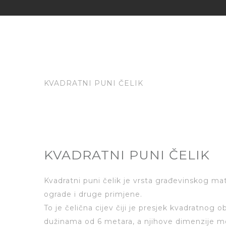
KVADRATNI PUNI ČELIK
KVADRATNI PUNI ČELIK
Kvadratni puni čelik je vrsta građevinskog mat
ograde i druge primjene.
To je čelična cijev čiji je presjek kvadratnog 
dužinama od 6 metara, a njihove dimenzije mogu