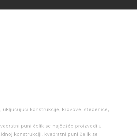
OPIS
LOCATION
KVADRATNI PUNI
ČELIK
 uključujući konstrukcije, krovove, stepenice,
 Kvadratni puni čelik se najčešće proizvodi u
dnoj konstrukciji, kvadratni puni čelik se