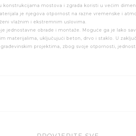
u konstrukcijama mostova i zgrada koristi u većim dimen
rijala je njegova otpornost na razne vremenske i atmosf
oženi vlažnim i ekstremnim uslovima.
voje jednostavne obrade i montaže. Moguće ga je lako savi
materijalima, uključujući beton, drvo i staklo. U zaključku
m građevinskim projektima, zbog svoje otpornosti, jednos