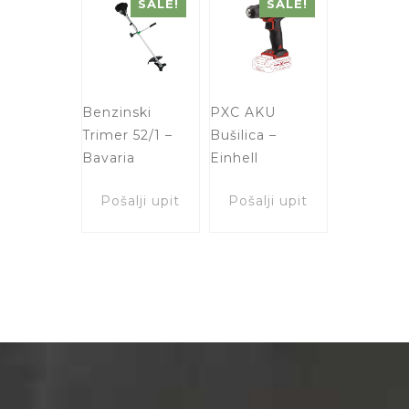
SALE!
SALE!
Benzinski
PXC AKU
Trimer 52/1 –
Bušilica –
Bavaria
Einhell
Pošalji upit
Pošalji upit