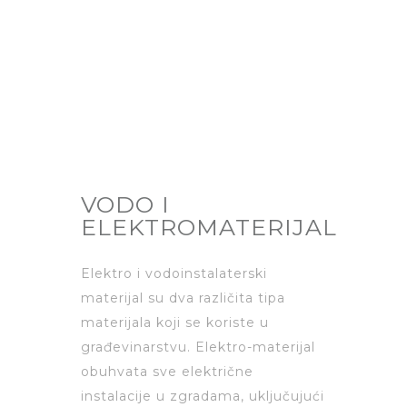
LOCATION
MIV STOVARIŠTE
PRIDJEL
VODO I
ELEKTROMATERIJAL
Elektro i vodoinstalaterski
materijal su dva različita tipa
materijala koji se koriste u
građevinarstvu. Elektro-materijal
obuhvata sve električne
instalacije u zgradama, uključujući