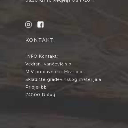
06:30 -21 h, Nedjelja 08 h-20 h
KONTAKT:
INFO Kontakt:
Vedran Ivančević s.p.
MiV prodavnica i Miv i.p.p.
Skladište građevinskog materijala
Pridjel bb
74000 Doboj