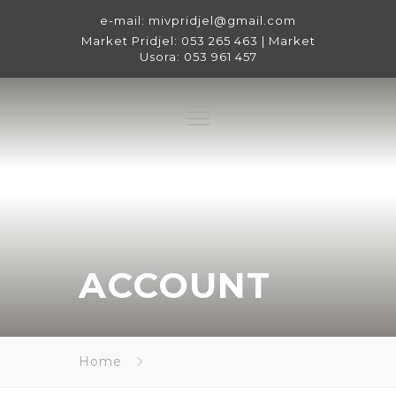
e-mail: mivpridjel@gmail.com
Market Pridjel: 053 265 463 | Market
Usora: 053 961 457
ACCOUNT
Home