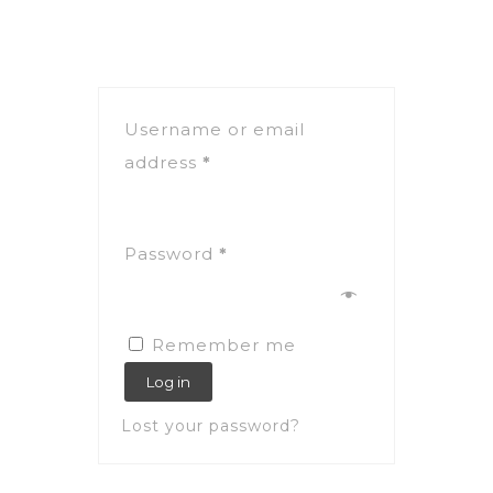
Username or email
address
*
Password
*
Remember me
Log in
Lost your password?